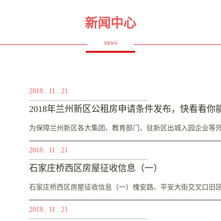
新闻中心
NEWS
2018
.
11
.
21
2018年兰州新区公租房申请条件发布，快看看你
为保障兰州新区各大集团、教育部门、驻新区出城入园企业等外来
2018
.
11
.
21
新就业大学生、城镇低收入家庭等住宿问题，兰州新区2018年
石家庄桥西区房屋征收信息（一）
配率为100%。目前兰州新区公租房申请条件已发布，快看看你能
达700多人，经各园区建设局初审，新区规建局复审，符合申请
石家庄桥西区房屋征收信息（一）槐安路、平安大街交叉口旧区项
租房的人怎么办？根据规定，已公示未分配人员目前需进行轮
2018
.
11
.
21
前小横路404套公租房已竣工验收，11月开始对小横路公租房