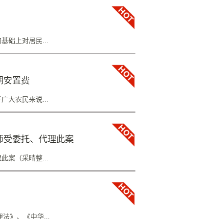
补偿费用的行为，违反规定实施的，不予补
.
》、《石家庄市国有土地上房屋征收与补偿办
批准，现就河北师范大学西区西院项目房屋征
校，西至春天里，南至中医学院家属楼，北至
础上对居民...
，南至收储地块，北至春天里项目（具体以规
果自房屋征收范围公布之日起，房屋征收范围
...
朋友的利益，但是在实际拆迁过程中农民朋友
期安置费
到拆迁补偿如何计算？下面我们来看这个案
被占用，村里经过讨论决定又分配给高某一块
大农民来说...
栋二层小楼，并开始筹备建设楼房的事宜。当
地被征收，用来建设粮食储备基地。当地政府
半的房...
了一些调整，农民在拆迁时能获得最低2万元
师受委托、代理此案
含房屋征收和耕地征收两个方面。房屋征收补
元，两层及以上楼房每平米3300元，草房及
案（采晴整...
应补偿，小型花草每株(盆)补偿10元，大型树木
收补偿：耕地补偿包括三方面：土地征用补
法》、《中华...