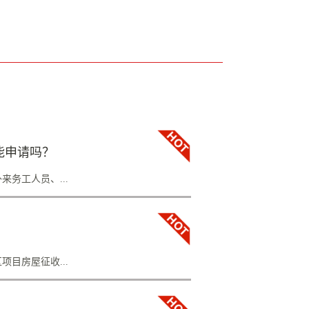
能申请吗？
务工人员、...
共建设公租房302套，目前已全部分配完毕，分
申请吗？2018年1月至10月申请公租房人员
条件并公示的共618人。一、还没有分配到公
目房屋征收...
候，新区规建局将根据房源情况进行分配。目
进行装修，待小横路公租房装修完毕后，将就近