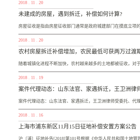
2018
.
11
.
20
之日起，房屋征收范围内的单位和个人不得实施下列不当增加
偿：（一）新建、改建、扩建房屋；（二）改变房屋用途；（..
告西征字【2018】5号根据《国有土地上房屋征收与补偿条例
未建成的房屋，遇到拆迁，补偿如何计算?
法》的有关规定及相关审批手续，经石家庄市桥西区人民政府
收范围公告如下：一、征收范围东至河北师范大学附属实验学
房屋征收是指由房屋征收部门通常是政府城建部门在摸底立项的基
河北师范大学附属民族学院以及东至收储地块，西至友谊大街
2018
.
11
.
20
划部门出具的征收红线图为准）。二、禁止实施行为及法律后
内的单位和个人不得实施下列不当增加补偿费用的行为，违反规定
百姓居住房屋的土地使用权的有偿回收。房屋征收关系到农民
农村房屋拆迁补偿增加，农民最低可获两万过渡
对于一些拆迁问题不是很了解，比如，征收时未建成的房屋遇
例。高某是新林村的村民，其原来的房屋因村里搞多种经营而
随着城镇化进程不断加快，农村越来越多的土地都被征收，对于广
宅基地，供其建设房屋。高某计划在新分配的宅基地上建设一
2018
.
11
.
19
楼房建设到一半的时候，包括该宅基地所在土地在内的部分土
以土地面积为计算的依据给予高某一定的补偿。高某认为其建设一
，最关心的就是补偿，今年起国家就对农村房屋的拆迁标准作出
案件代理动态：山东法官、家遇拆迁，王卫洲律
的拆迁过渡期安置了。1.农村征地补偿：农村征地补偿主要包
偿：从今年起，房屋拆迁的补偿标准提高为：砖瓦房每平米2450
案件代理动态：山东法官、家遇拆迁，王卫洲律师受委托、代理此
泥胚房每平米1600到1900元;如果有家中种植花草的也会有相
2018
.
11
.
16
每棵500元;家用仓库等建筑按标准也可得到相应补偿。耕地征
偿、青苗补偿和家庭糊口安置补偿。其...
理）
上海市浦东新区11月15日征地补偿安置方案公告
沪〔浦〕征地补告[2018]第101号根据《中华人民共和国土地管理