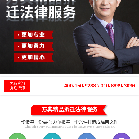
免费咨询
400-150-9288 \ 010-8639-3036
拆迁律师
万典精品拆迁法律服务
珍惜每一份委托 力争把每一个案件打造成经典之作
Cherish every commission Strive to make every case a classic