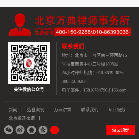
联系我们
地址：
北京市丰台区南三环西路16
号搜宝商务中心三号楼1808室
24小时律师热线：010-8639-3036
400-150-9288
关注微信公众号
电子邮件：15810784790@163.com
新闻
选登案例
万典讲堂
联系我们
专业服务
北京拆迁律师
返回顶部