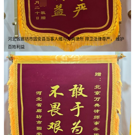
河北省廊坊市固安县当事人赠与万典律所 捍卫法律尊严， 维护
百姓利益