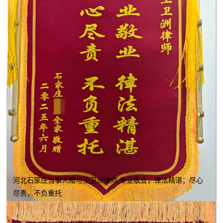
河北石家庄当事人赠与王卫洲律师 专业敬业，律法精湛；尽心
尽责，不负重托