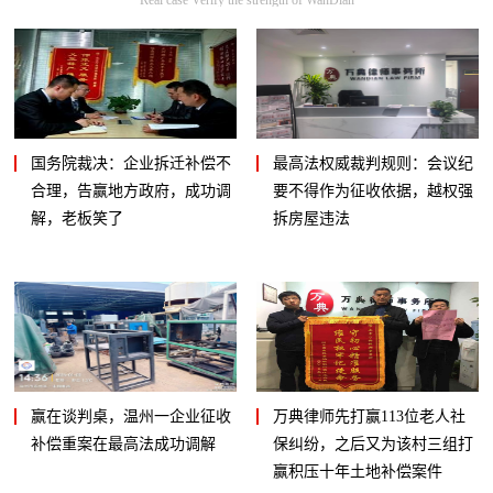
国务院裁决：企业拆迁补偿不
最高法权威裁判规则：会议纪
合理，告赢地方政府，成功调
要不得作为征收依据，越权强
解，老板笑了
拆房屋违法
赢在谈判桌，温州一企业征收
万典律师先打赢113位老人社
补偿重案在最高法成功调解
保纠纷，之后又为该村三组打
赢积压十年土地补偿案件