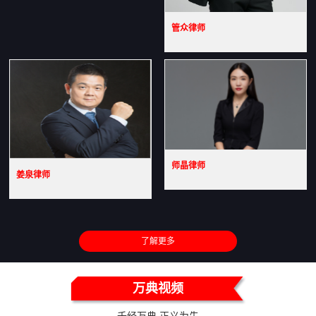
管众律师
师晶律师
姜泉律师
了解更多
万典视频