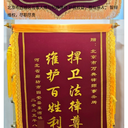
北京市西城区当事人赠与纪峥律师 护我权益，胜似亲人； 智辩
维权，尽职尽责