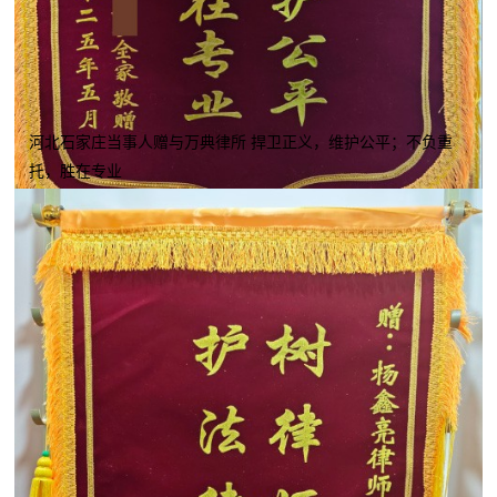
河北石家庄当事人赠与万典律所 捍卫正义，维护公平；不负重
托，胜在专业