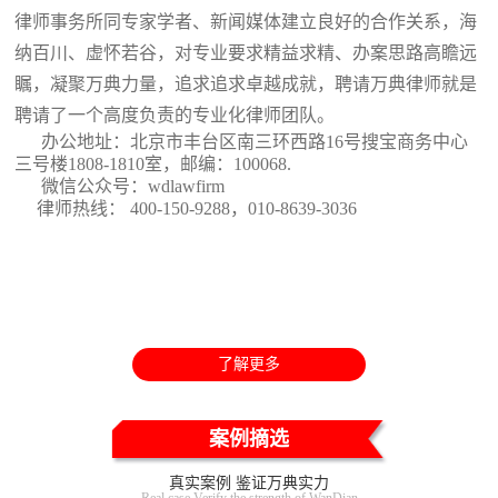
律师事务所同专家学者、新闻媒体建立良好的合作关系，海
纳百川、虚怀若谷，对专业要求精益求精、办案思路高瞻远
瞩，凝聚万典力量，追求追求卓越成就，聘请万典律师就是
聘请了一个高度负责的专业化律师团队。
办公地址：北京市丰台区南三环西路16号搜宝商务中心
三号楼1808-1810室
，邮编：100068.
微信公众号：wdlawfirm
律师热线： 400-150-9288，010-8639-3036
了解更多
案例摘选
真实案例 鉴证万典实力
Real case Verify the strength of WanDian