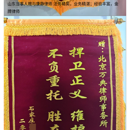
山东当事人赠与康静律师 法务精英，业务精湛；经验丰富，金
牌律师