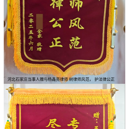
河北石家庄当事人赠与杨鑫亮律师 树律师风范， 护法律公正