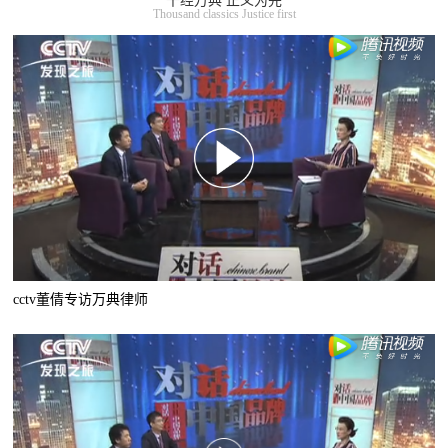
千经万典 正义为先
Thousand classics Justice first
cctv董倩专访万典律师