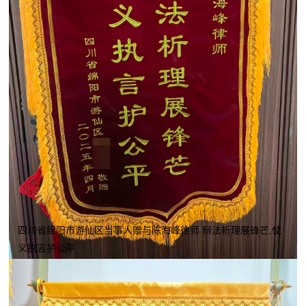
四川省绵阳市游仙区当事人赠与陈海峰律师 辩法析理展锋芒,仗
义执言护公平