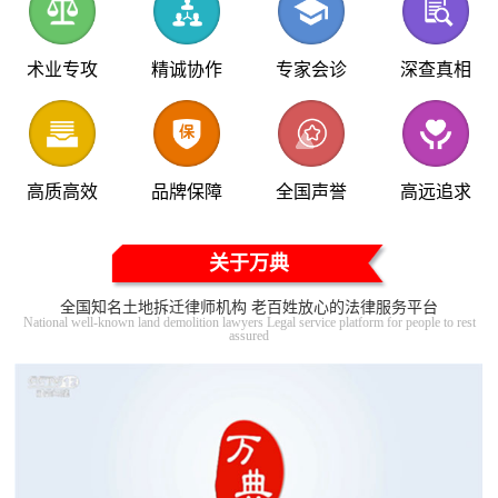
术业专攻
精诚协作
专家会诊
深查真相
高质高效
品牌保障
全国声誉
高远追求
关于万典
全国知名土地拆迁律师机构 老百姓放心的法律服务平台
National well-known land demolition lawyers Legal service platform for people to rest
assured