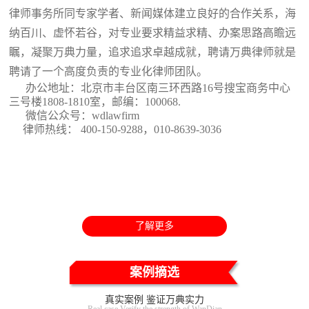
律师事务所同专家学者、新闻媒体建立良好的合作关系，海
纳百川、虚怀若谷，对专业要求精益求精、办案思路高瞻远
瞩，凝聚万典力量，追求追求卓越成就，聘请万典律师就是
聘请了一个高度负责的专业化律师团队。
办公地址：北京市丰台区南三环西路16号搜宝商务中心
三号楼1808-1810室
，邮编：100068.
微信公众号：wdlawfirm
律师热线： 400-150-9288，010-8639-3036
了解更多
案例摘选
真实案例 鉴证万典实力
Real case Verify the strength of WanDian