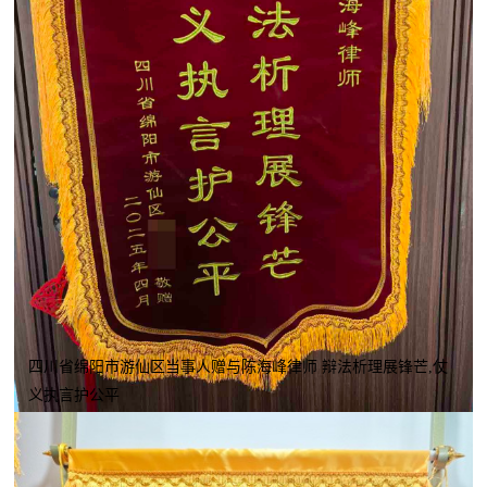
四川省绵阳市游仙区当事人赠与陈海峰律师 辩法析理展锋芒,仗
义执言护公平