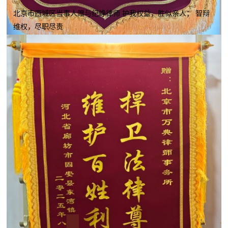
北京市西城区当事人赠与纪峥律师 护我权益，胜似亲人； 智辩
维权，尽职尽责