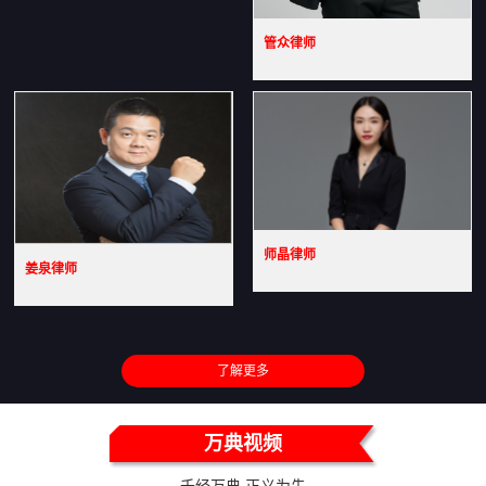
管众律师
师晶律师
姜泉律师
了解更多
万典视频