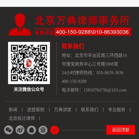
联系我们
地址：
北京市丰台区南三环西路16
号搜宝商务中心三号楼1808室
24小时律师热线：010-8639-3036
400-150-9288
关注微信公众号
电子邮件：15810784790@163.com
新闻
选登案例
万典讲堂
联系我们
专业服务
北京拆迁律师
返回顶部