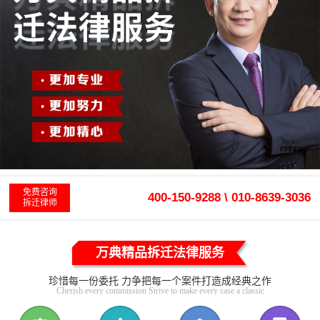
免费咨询
400-150-9288 \ 010-8639-3036
拆迁律师
万典精品拆迁法律服务
珍惜每一份委托 力争把每一个案件打造成经典之作
Cherish every commission Strive to make every case a classic