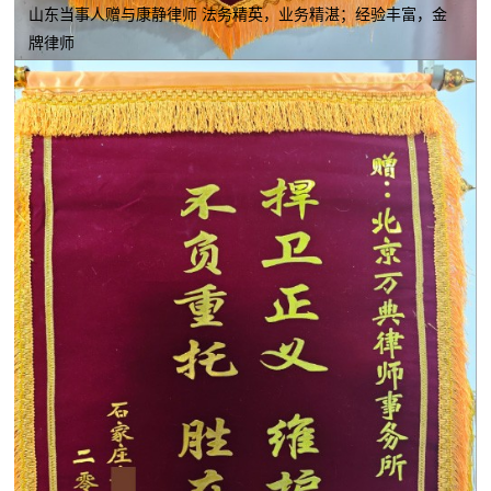
山东当事人赠与康静律师 法务精英，业务精湛；经验丰富，金
牌律师