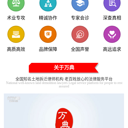
术业专攻
精诚协作
专家会诊
深查真相
高质高效
品牌保障
全国声誉
高远追求
关于万典
全国知名土地拆迁律师机构 老百姓放心的法律服务平台
National well-known land demolition lawyers Legal service platform for people to rest
assured