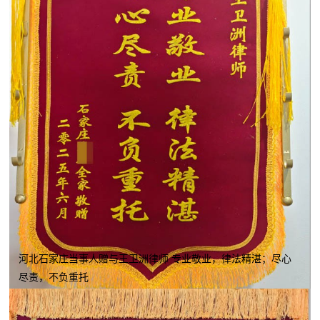
河北石家庄当事人赠与王卫洲律师 专业敬业，律法精湛；尽心
尽责，不负重托