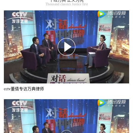
千经万典 正义为先
Thousand classics Justice first
cctv董倩专访万典律师