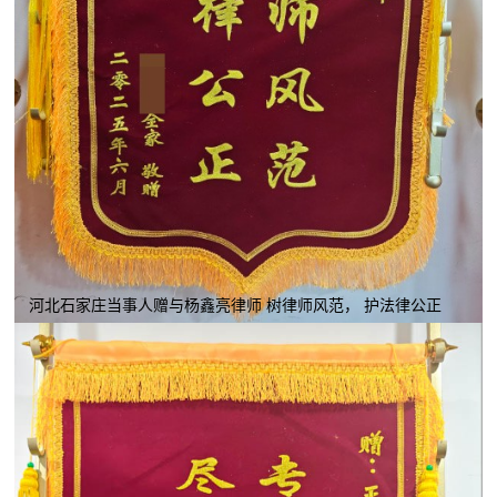
河北石家庄当事人赠与杨鑫亮律师 树律师风范， 护法律公正