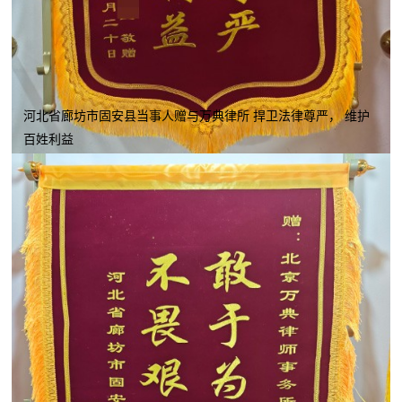
河北省廊坊市固安县当事人赠与万典律所 捍卫法律尊严， 维护
百姓利益