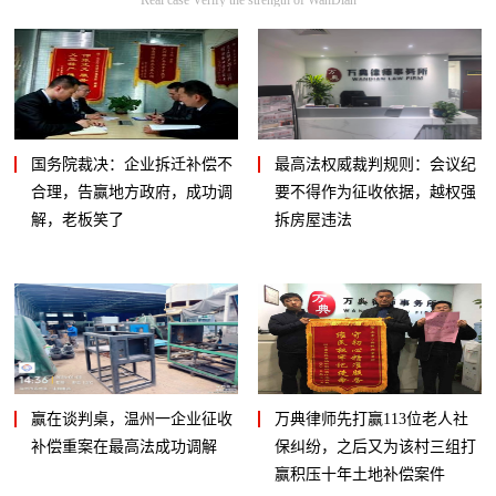
国务院裁决：企业拆迁补偿不
最高法权威裁判规则：会议纪
合理，告赢地方政府，成功调
要不得作为征收依据，越权强
解，老板笑了
拆房屋违法
赢在谈判桌，温州一企业征收
万典律师先打赢113位老人社
补偿重案在最高法成功调解
保纠纷，之后又为该村三组打
赢积压十年土地补偿案件