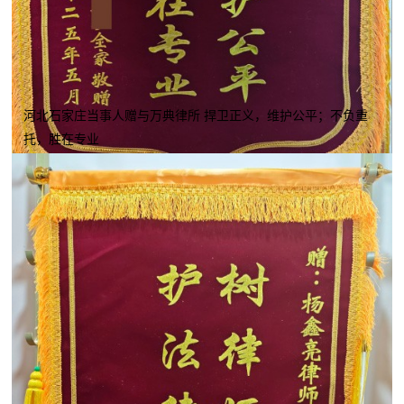
河北石家庄当事人赠与万典律所 捍卫正义，维护公平；不负重
托，胜在专业