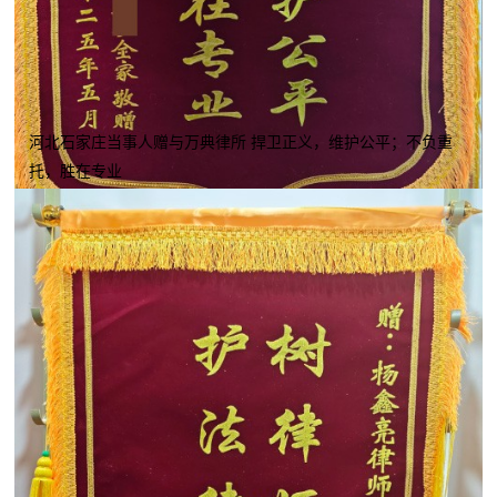
河北石家庄当事人赠与万典律所 捍卫正义，维护公平；不负重
托，胜在专业