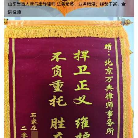
山东当事人赠与康静律师 法务精英，业务精湛；经验丰富，金
牌律师