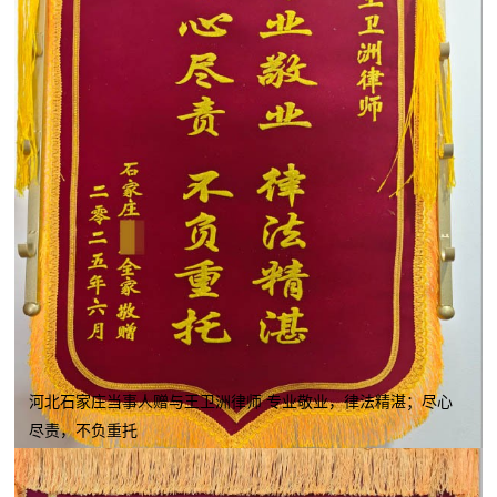
河北石家庄当事人赠与王卫洲律师 专业敬业，律法精湛；尽心
尽责，不负重托