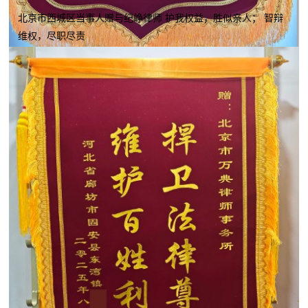
北京市西城区当事人赠与纪峥律师 护我权益，胜似亲人； 智辩
维权，尽职尽责