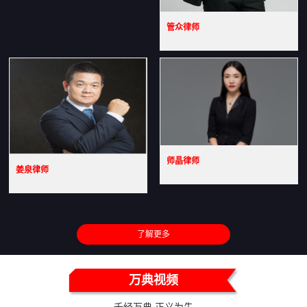
管众律师
师晶律师
姜泉律师
了解更多
万典视频