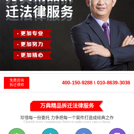
免费咨询
400-150-9288 \ 010-8639-3036
拆迁律师
万典精品拆迁法律服务
珍惜每一份委托 力争把每一个案件打造成经典之作
Cherish every commission Strive to make every case a classic