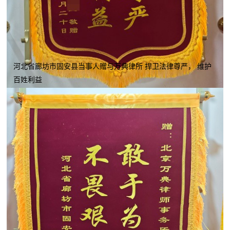
河北省廊坊市固安县当事人赠与万典律所 捍卫法律尊严， 维护
百姓利益