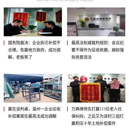
国务院裁决：企业拆迁补偿不
最高法权威裁判规则：会议纪
合理，告赢地方政府，成功调
要不得作为征收依据，越权强
解，老板笑了
拆房屋违法
赢在谈判桌，温州一企业征收
万典律师先打赢113位老人社
补偿重案在最高法成功调解
保纠纷，之后又为该村三组打
赢积压十年土地补偿案件