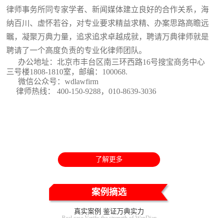
律师事务所同专家学者、新闻媒体建立良好的合作关系，海
纳百川、虚怀若谷，对专业要求精益求精、办案思路高瞻远
瞩，凝聚万典力量，追求追求卓越成就，聘请万典律师就是
聘请了一个高度负责的专业化律师团队。
办公地址：北京市丰台区南三环西路16号搜宝商务中心
三号楼1808-1810室
，邮编：100068.
微信公众号：wdlawfirm
律师热线： 400-150-9288，010-8639-3036
了解更多
案例摘选
真实案例 鉴证万典实力
Real case Verify the strength of WanDian