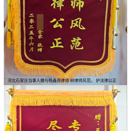
河北石家庄当事人赠与杨鑫亮律师 树律师风范， 护法律公正