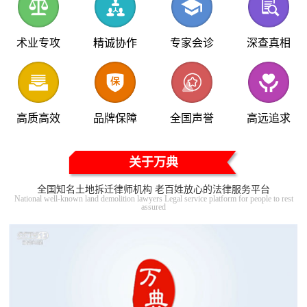
术业专攻
精诚协作
专家会诊
深查真相
高质高效
品牌保障
全国声誉
高远追求
关于万典
全国知名土地拆迁律师机构 老百姓放心的法律服务平台
National well-known land demolition lawyers Legal service platform for people to rest
assured