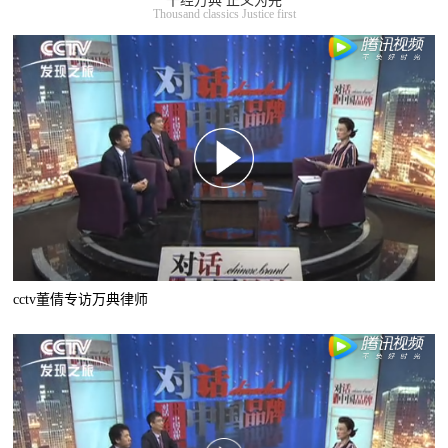
千经万典 正义为先
Thousand classics Justice first
cctv董倩专访万典律师