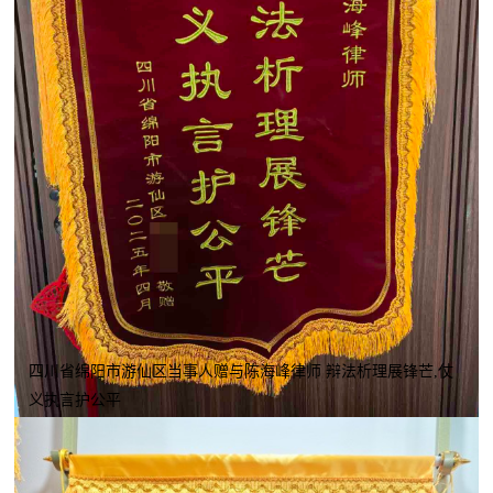
四川省绵阳市游仙区当事人赠与陈海峰律师 辩法析理展锋芒,仗
义执言护公平