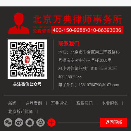
联系我们
地址：
北京市丰台区南三环西路16
号搜宝商务中心三号楼1808室
24小时律师热线：010-8639-3036
400-150-9288
关注微信公众号
电子邮件：15810784790@163.com
新闻
选登案例
万典讲堂
联系我们
专业服务
北京拆迁律师
返回顶部