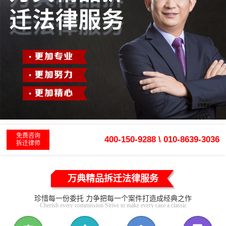
免费咨询
400-150-9288 \ 010-8639-3036
拆迁律师
万典精品拆迁法律服务
珍惜每一份委托 力争把每一个案件打造成经典之作
Cherish every commission Strive to make every case a classic