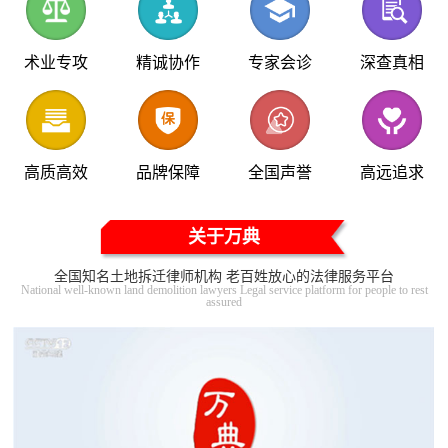
术业专攻
精诚协作
专家会诊
深查真相
高质高效
品牌保障
全国声誉
高远追求
关于万典
全国知名土地拆迁律师机构 老百姓放心的法律服务平台
National well-known land demolition lawyers Legal service platform for people to rest
assured