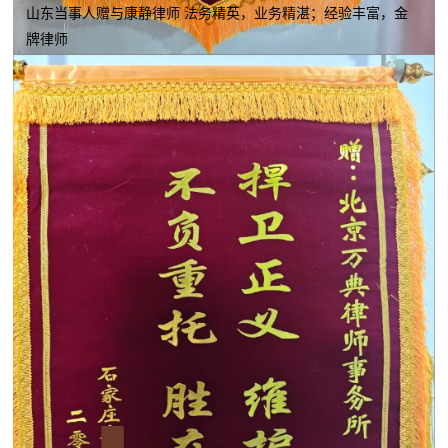
山东当事人赠与康静律师 法务精英，业务精湛；经验丰富，金
牌律师