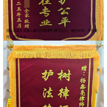
河北石家庄当事人赠与万典律所 捍卫正义，维护公平；不负重
托，胜在专业