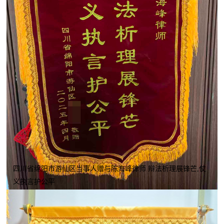
四川省绵阳市游仙区当事人赠与陈海峰律师 辩法析理展锋芒,仗
义执言护公平