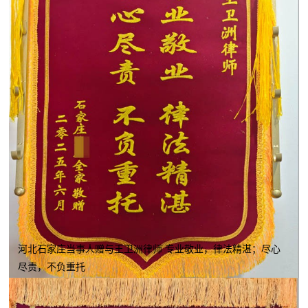
河北石家庄当事人赠与王卫洲律师 专业敬业，律法精湛；尽心
尽责，不负重托