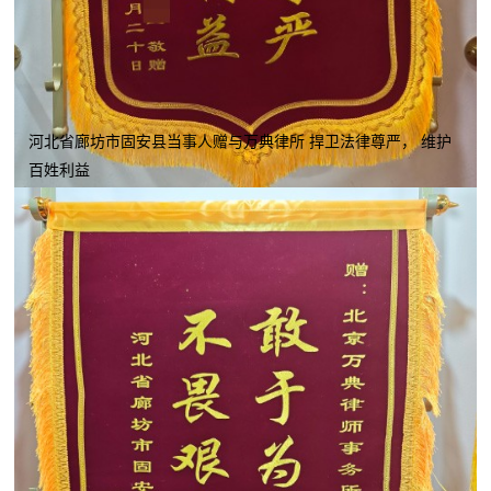
河北省廊坊市固安县当事人赠与万典律所 捍卫法律尊严， 维护
百姓利益