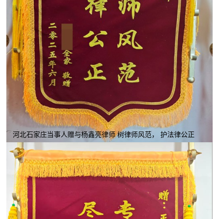
河北石家庄当事人赠与杨鑫亮律师 树律师风范， 护法律公正