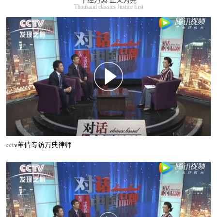
千经万典 正义为先
Thousand classics Justice first
cctv董倩专访万典律师