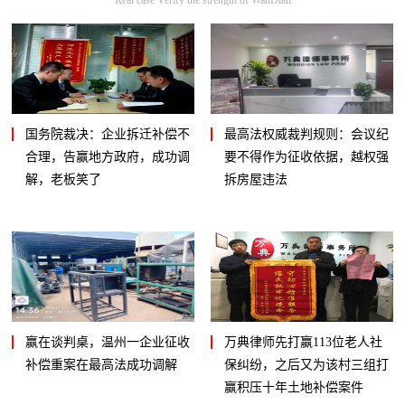
国务院裁决：企业拆迁补偿不
最高法权威裁判规则：会议纪
合理，告赢地方政府，成功调
要不得作为征收依据，越权强
解，老板笑了
拆房屋违法
赢在谈判桌，温州一企业征收
万典律师先打赢113位老人社
补偿重案在最高法成功调解
保纠纷，之后又为该村三组打
赢积压十年土地补偿案件