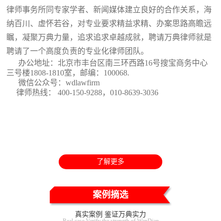
律师事务所同专家学者、新闻媒体建立良好的合作关系，海
纳百川、虚怀若谷，对专业要求精益求精、办案思路高瞻远
瞩，凝聚万典力量，追求追求卓越成就，聘请万典律师就是
聘请了一个高度负责的专业化律师团队。
办公地址：北京市丰台区南三环西路16号搜宝商务中心
三号楼1808-1810室
，邮编：100068.
微信公众号：wdlawfirm
律师热线： 400-150-9288，010-8639-3036
了解更多
案例摘选
真实案例 鉴证万典实力
Real case Verify the strength of WanDian