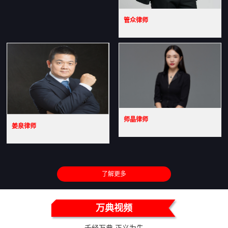
管众律师
师晶律师
姜泉律师
了解更多
万典视频