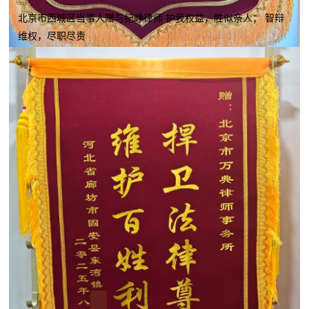
北京市西城区当事人赠与纪峥律师 护我权益，胜似亲人； 智辩
维权，尽职尽责