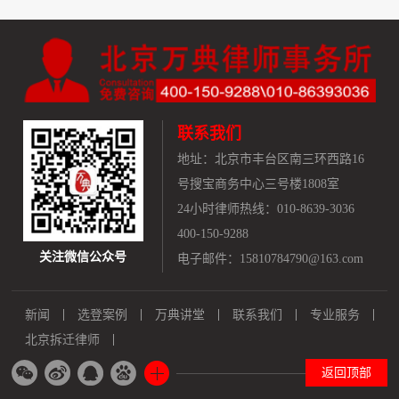
联系我们
地址：
北京市丰台区南三环西路16
号搜宝商务中心三号楼1808室
24小时律师热线：010-8639-3036
400-150-9288
关注微信公众号
电子邮件：15810784790@163.com
新闻
选登案例
万典讲堂
联系我们
专业服务
北京拆迁律师
返回顶部