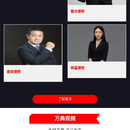
管众律师
师晶律师
姜泉律师
了解更多
万典视频