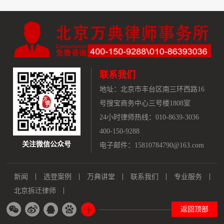
联系我们
地址：
北京市丰台区南三环西路16
号搜宝商务中心三号楼1808室
24小时律师热线：010-8639-3036
400-150-9288
关注微信公众号
电子邮件：15810784790@163.com
新闻
选登案例
万典讲堂
联系我们
专业服务
北京拆迁律师
返回顶部