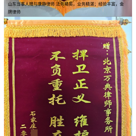
山东当事人赠与康静律师 法务精英，业务精湛；经验丰富，金
牌律师