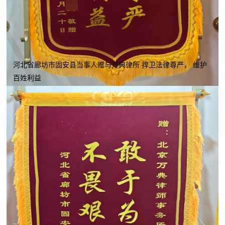
河北省廊坊市固安县当事人赠与万典律所 捍卫法律尊严， 维护
百姓利益