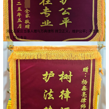
河北石家庄当事人赠与万典律所 捍卫正义，维护公平；不负重
托，胜在专业