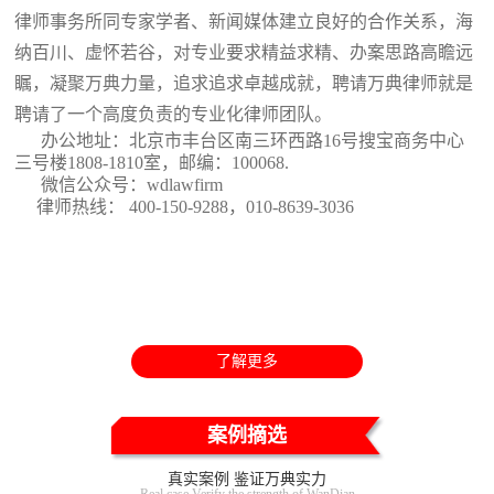
律师事务所同专家学者、新闻媒体建立良好的合作关系，海
纳百川、虚怀若谷，对专业要求精益求精、办案思路高瞻远
瞩，凝聚万典力量，追求追求卓越成就，聘请万典律师就是
聘请了一个高度负责的专业化律师团队。
办公地址：北京市丰台区南三环西路16号搜宝商务中心
三号楼1808-1810室
，邮编：100068.
微信公众号：wdlawfirm
律师热线： 400-150-9288，010-8639-3036
了解更多
案例摘选
真实案例 鉴证万典实力
Real case Verify the strength of WanDian