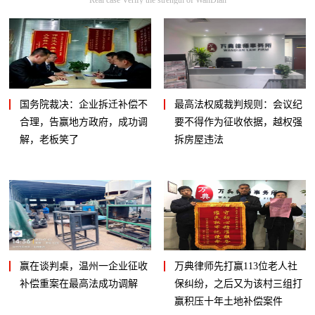
国务院裁决：企业拆迁补偿不
最高法权威裁判规则：会议纪
合理，告赢地方政府，成功调
要不得作为征收依据，越权强
解，老板笑了
拆房屋违法
赢在谈判桌，温州一企业征收
万典律师先打赢113位老人社
补偿重案在最高法成功调解
保纠纷，之后又为该村三组打
赢积压十年土地补偿案件