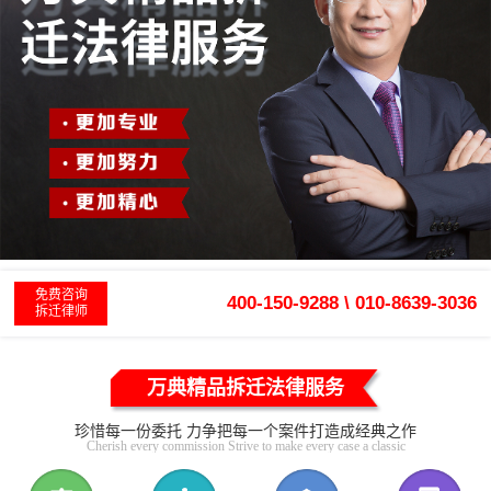
免费咨询
400-150-9288 \ 010-8639-3036
拆迁律师
万典精品拆迁法律服务
珍惜每一份委托 力争把每一个案件打造成经典之作
Cherish every commission Strive to make every case a classic