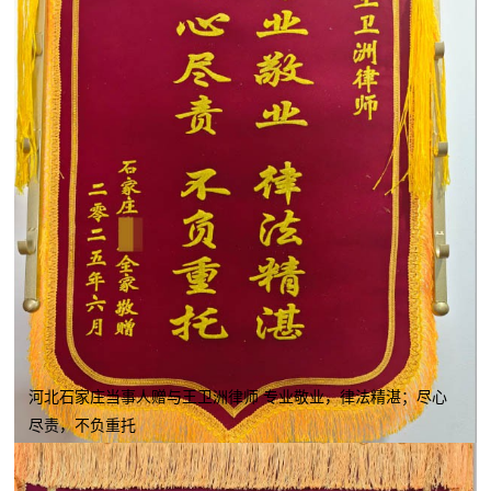
河北石家庄当事人赠与王卫洲律师 专业敬业，律法精湛；尽心
尽责，不负重托