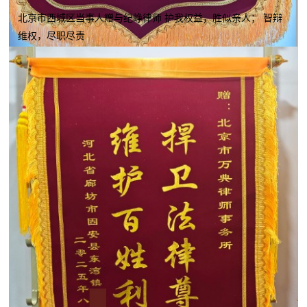
北京市西城区当事人赠与纪峥律师 护我权益，胜似亲人； 智辩
维权，尽职尽责