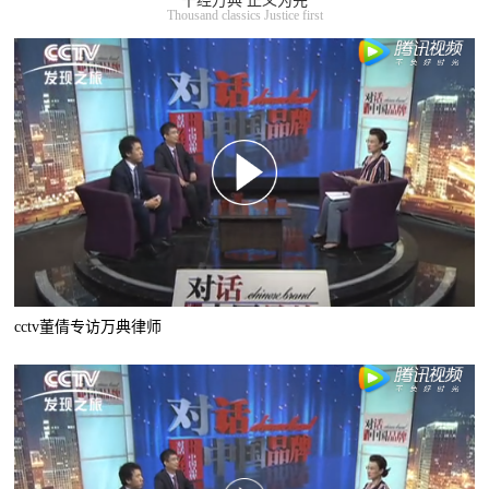
千经万典 正义为先
Thousand classics Justice first
cctv董倩专访万典律师