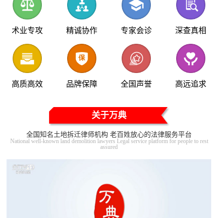
术业专攻
精诚协作
专家会诊
深查真相
高质高效
品牌保障
全国声誉
高远追求
关于万典
全国知名土地拆迁律师机构 老百姓放心的法律服务平台
National well-known land demolition lawyers Legal service platform for people to rest
assured