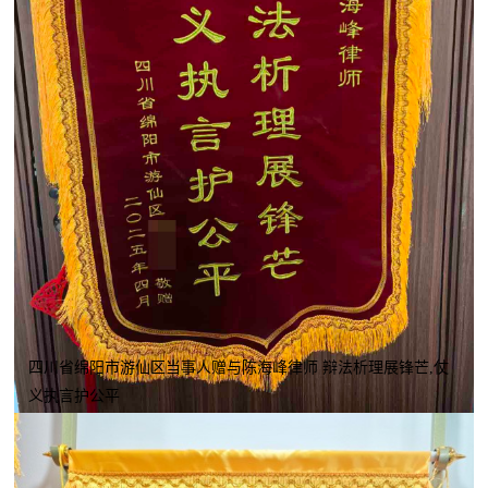
四川省绵阳市游仙区当事人赠与陈海峰律师 辩法析理展锋芒,仗
义执言护公平