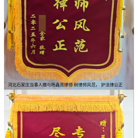
河北石家庄当事人赠与杨鑫亮律师 树律师风范， 护法律公正